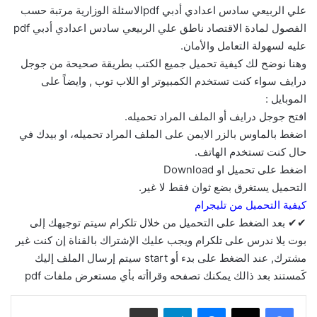
علي الربيعي سادس اعدادي أدبي pdfالاسئلة الوزارية مرتبة حسب
الفصول لمادة الاقتصاد ناطق علي الربيعي سادس اعدادي أدبي pdf
عليه لسهولة التعامل والأمان.
وهنا نوضح لك كيفية تحميل جميع الكتب بطريقة صحيحة من جوجل
درايف سواء كنت تستخدم الكمبيوتر او اللاب توب , وايضاً على
الموبايل :
افتح جوجل درايف أو الملف المراد تحميله.
اضغط بالماوس بالزر الايمن على الملف المراد تحميله، او بيدك في
حال كنت تستخدم الهاتف.
اضغط على تحميل او Download
التحميل يستغرق بضع ثوان فقط لا غير.
كيفية التحميل من تليجرام
✔✔ بعد الضغط على التحميل من خلال تلكرام سيتم توجيهك إلى
بوت يلا ندرس على تلكرام ويجب عليك الإشتراك بالقناة إن كنت غير
مشترك, عند الضغط على بدء أو start سيتم إرسال الملف إليك
كَمستند بعد ذالك يمكنك تصفحه وقراأته بأي مستعرض ملفات pdf
ماسنجر
تيلقرام
مشاركة عبر البريد