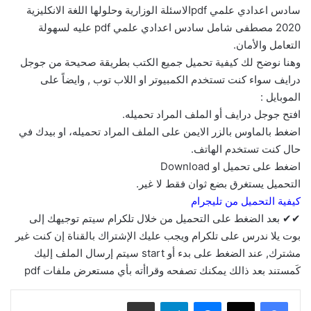
سادس اعدادي علمي pdfالاسئلة الوزارية وحلولها اللغة الانكليزية
2020 مصطفى شامل سادس اعدادي علمي pdf عليه لسهولة
التعامل والأمان.
وهنا نوضح لك كيفية تحميل جميع الكتب بطريقة صحيحة من جوجل
درايف سواء كنت تستخدم الكمبيوتر او اللاب توب , وايضاً على
الموبايل :
افتح جوجل درايف أو الملف المراد تحميله.
اضغط بالماوس بالزر الايمن على الملف المراد تحميله، او بيدك في
حال كنت تستخدم الهاتف.
اضغط على تحميل او Download
التحميل يستغرق بضع ثوان فقط لا غير.
كيفية التحميل من تليجرام
✔✔ بعد الضغط على التحميل من خلال تلكرام سيتم توجيهك إلى
بوت يلا ندرس على تلكرام ويجب عليك الإشتراك بالقناة إن كنت غير
مشترك, عند الضغط على بدء أو start سيتم إرسال الملف إليك
كَمستند بعد ذالك يمكنك تصفحه وقراأته بأي مستعرض ملفات pdf
ماسنجر
تيلقرام
مشاركة عبر البريد