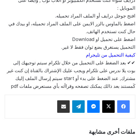
درايف سواء كنت تستخدم الكمبيوتر او اللاب توب , وايضاً على
الموبايل :
افتح جوجل درايف أو الملف المراد تحميله.
اضغط بالماوس بالزر الايمن على الملف المراد تحميله، او بيدك في
حال كنت تستخدم الهاتف.
اضغط على تحميل او Download
التحميل يستغرق بضع ثوان فقط لا غير.
كيفية التحميل من تليجرام
✔✔ بعد الضغط على التحميل من خلال تلكرام سيتم توجيهك إلى
بوت يلا ندرس على تلكرام ويجب عليك الإشتراك بالقناة إن كنت غير
مشترك, عند الضغط على بدء أو start سيتم إرسال الملف إليك
كَمستند بعد ذالك يمكنك تصفحه وقراأته بأي مستعرض ملفات pdf
ماسنجر
تيلقرام
مشاركة عبر البريد
ملفات أخرى مشابهة