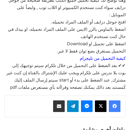
وهنا نوضح لك كيفية تحميل جميع الكتب بطريقة صحيحة من جوجل
درايف سواء كنت تستخدم الكمبيوتر او اللاب توب , وايضاً على
الموبايل :
افتح جوجل درايف أو الملف المراد تحميله.
اضغط بالماوس بالزر الايمن على الملف المراد تحميله، او بيدك في
حال كنت تستخدم الهاتف.
اضغط على تحميل او Download
التحميل يستغرق بضع ثوان فقط لا غير.
كيفية التحميل من تليجرام
✔✔ بعد الضغط على التحميل من خلال تلكرام سيتم توجيهك إلى
بوت يلا ندرس على تلكرام ويجب عليك الإشتراك بالقناة إن كنت غير
مشترك, عند الضغط على بدء أو start سيتم إرسال الملف إليك
كَمستند بعد ذالك يمكنك تصفحه وقراأته بأي مستعرض ملفات pdf
ماسنجر
تيلقرام
مشاركة عبر البريد
ملفات أخرى مشابهة