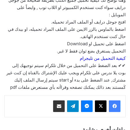
وهنا نوضح لك كيفية تحميل جميع الكتب بطريقة صحيحة من جوجل
درايف سواء كنت تستخدم الكمبيوتر او اللاب توب , وايضاً على
الموبايل :
افتح جوجل درايف أو الملف المراد تحميله.
اضغط بالماوس بالزر الايمن على الملف المراد تحميله، او بيدك في
حال كنت تستخدم الهاتف.
اضغط على تحميل او Download
التحميل يستغرق بضع ثوان فقط لا غير.
كيفية التحميل من تليجرام
✔✔ بعد الضغط على التحميل من خلال تلكرام سيتم توجيهك إلى
بوت يلا ندرس على تلكرام ويجب عليك الإشتراك بالقناة إن كنت غير
مشترك, عند الضغط على بدء أو start سيتم إرسال الملف إليك
كَمستند بعد ذالك يمكنك تصفحه وقراأته بأي مستعرض ملفات pdf
ماسنجر
تيلقرام
مشاركة عبر البريد
ملفات أخرى مشابهة