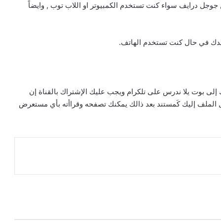
وجل درايف سواء كنت تستخدم الكمبيوتر او اللاب توب , وايضاً
بيدك في حال كنت تستخدم الهاتف.
لى بوت يلا ندرس على تلكرام ويجب عليك الإشتراك بالقناة إن
 الضغط على بدء أو start سيتم إرسال الملف إليك كَمستند بعد ذالك يمكنك تصفحه وقراأته بأي مستعرض