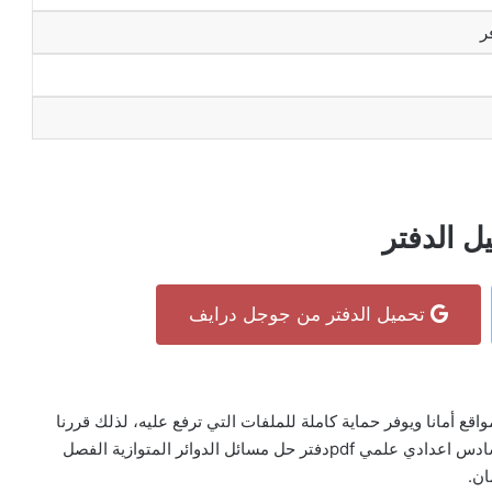
ر
ل الدفتر
تحميل الدفتر من جوجل درايف
جوجل درايف Google Drive هو أكثر المواقع أمانا ويوفر حماية كاملة للملفات التي ترفع عليه، لذلك قررنا
رفع كتاب دفتر حل مسائل الدوائر المتوازية الفصل الثالث سادس اعدادي علمي pdfدفتر حل مسائل الدوائر المتوازية الفصل