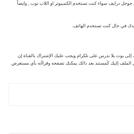
وجل درايف سواء كنت تستخدم الكمبيوتر او اللاب توب , وايضاً
بيدك في حال كنت تستخدم الهاتف.
لى بوت يلا ندرس على تلكرام ويجب عليك الإشتراك بالقناة إن
 الضغط على بدء أو start سيتم إرسال الملف إليك كَمستند بعد ذالك يمكنك تصفحه وقراأته بأي مستعرض