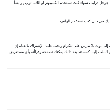
وجل درايف سواء كنت تستخدم الكمبيوتر او اللاب توب , وايضاً
بيدك في حال كنت تستخدم الهاتف.
لى بوت يلا ندرس على تلكرام ويجب عليك الإشتراك بالقناة إن
 الضغط على بدء أو start سيتم إرسال الملف إليك كَمستند بعد ذالك يمكنك تصفحه وقراأته بأي مستعرض