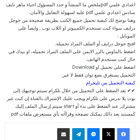
اعدادي علمي pdfملخص ما المنشأ و حدد المسؤول احياء ماهر نايف
سادس اعدادي علمي pdf عليه لسهولة التعامل والأمان.
وهنا نوضح لك كيفية تحميل جميع الكتب بطريقة صحيحة من جوجل
درايف سواء كنت تستخدم الكمبيوتر او اللاب توب , وايضاً على
الموبايل :
افتح جوجل درايف أو الملف المراد تحميله.
اضغط بالماوس بالزر الايمن على الملف المراد تحميله، او بيدك في
حال كنت تستخدم الهاتف.
اضغط على تحميل او Download
التحميل يستغرق بضع ثوان فقط لا غير.
كيفية التحميل من تليجرام
✔✔ بعد الضغط على التحميل من خلال تلكرام سيتم توجيهك إلى
بوت يلا ندرس على تلكرام ويجب عليك الإشتراك بالقناة إن كنت غير
مشترك, عند الضغط على بدء أو start سيتم إرسال الملف إليك
كَمستند بعد ذالك يمكنك تصفحه وقراأته بأي مستعرض ملفات pdf
ماسنجر
تيلقرام
مشاركة عبر البريد