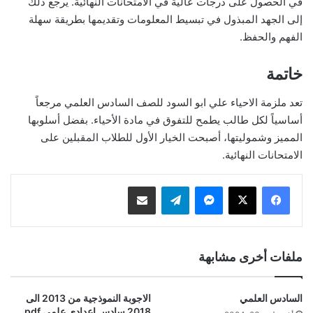
في الحصول على درجات عالية في الامتحانات النهائية. يرجع ذلك
إلى الجهد المبذول في تبسيط المعلومات وتقديمها بطريقة سهلة
الفهم والحفظ.
خاتمة
تعد ملزمة الاحياء علي ابو السود للصف السادس العلمي مرجعاً
أساسياً لكل طالب يطمح للتفوق في مادة الأحياء. بفضل أسلوبها
المميز وشموليتها، أصبحت الخيار الأول للطلاب المقبلين على
الامتحانات النهائية.
ماسنجر
تيلقرام
مشاركة عبر البريد
ملفات أخرى مشابهة
السادس العلمي
الاجوبة النموذجية من 2013 الى
2018 سادس اعدادي علمي pdf