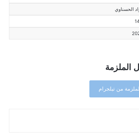
اد الحسناوي
1
20
 الملزمة
ملزمة من تيلجرام