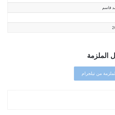
د قاسم
2
 الملزمة
ملزمة من تيلجرام