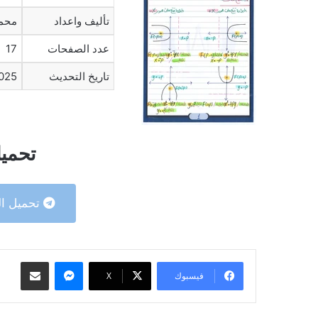
تأليف واعداد
محم
عدد الصفحات
17
تاريخ التحديث
025
تحميل
تحميل ال
ماسنجر
مشاركة عبر البريد
فيسبوك
‫X