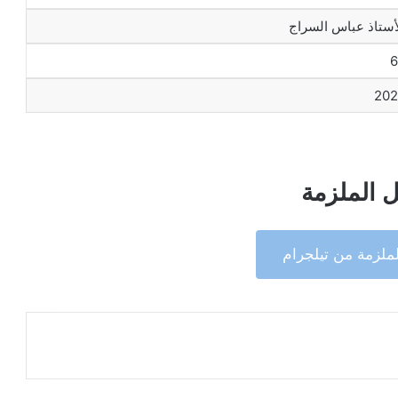
أستاذ عباس السراج
6
202
 الملزمة
ملزمة من تيلجرام