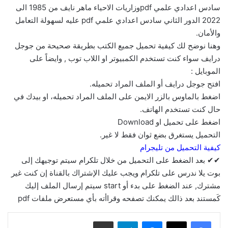
سادس اعدادي علمي pdfوزاريات الاحياء ماهر نايف من 1985 الى
2022 الدور الثاني سادس اعدادي علمي pdf عليه لسهولة التعامل
والأمان.
وهنا نوضح لك كيفية تحميل جميع الكتب بطريقة صحيحة من جوجل
درايف سواء كنت تستخدم الكمبيوتر او اللاب توب , وايضاً على
الموبايل :
افتح جوجل درايف أو الملف المراد تحميله.
اضغط بالماوس بالزر الايمن على الملف المراد تحميله، او بيدك في
حال كنت تستخدم الهاتف.
اضغط على تحميل او Download
التحميل يستغرق بضع ثوان فقط لا غير.
كيفية التحميل من تليجرام
✔✔ بعد الضغط على التحميل من خلال تلكرام سيتم توجيهك إلى
بوت يلا ندرس على تلكرام ويجب عليك الإشتراك بالقناة إن كنت غير
مشترك, عند الضغط على بدء أو start سيتم إرسال الملف إليك
كَمستند بعد ذالك يمكنك تصفحه وقراأته بأي مستعرض ملفات pdf
ماسنجر
تيلقرام
مشاركة عبر البريد